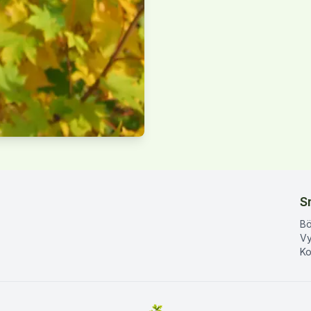
S
Bö
Vy
Ko