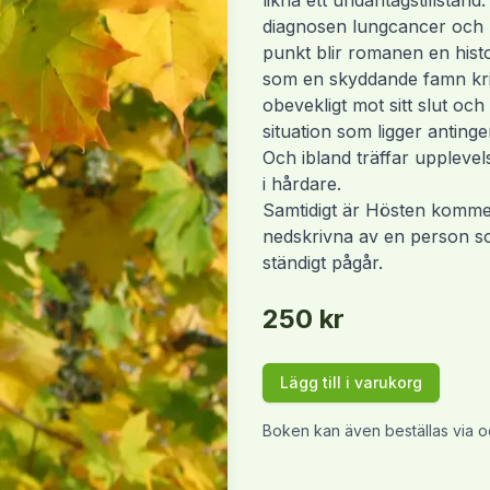
likna ett undantagstillstånd
diagnosen lungcancer och 
punkt blir romanen en histo
som en skyddande famn kri
obevekligt mot sitt slut och
situation som ligger anting
Och ibland träffar upplevel
i hårdare.
Samtidigt är Hösten kommer 
nedskrivna av en person som
ständigt pågår.
250
kr
Lägg till i varukorg
Boken kan även beställas via
o