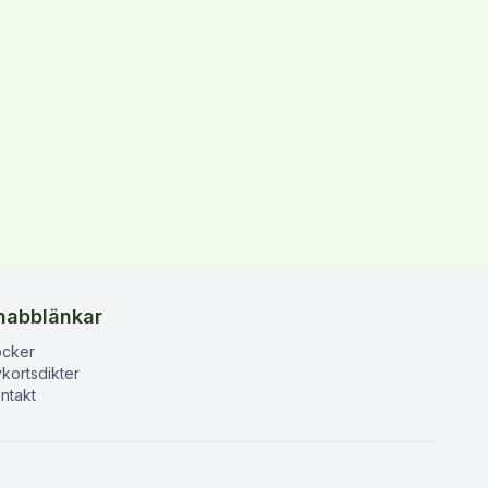
nabblänkar
cker
kortsdikter
ntakt