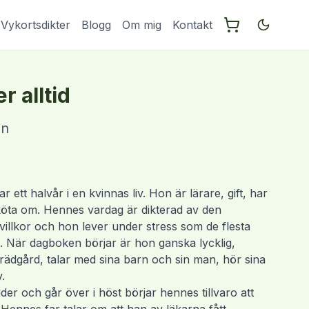
Vykortsdikter
Blogg
Om mig
Kontakt
 alltid
en
r ett halvår i en kvinnas liv. Hon är lärare, gift, har
sköta om. Hennes vardag är dikterad av den
illkor och hon lever under stress som de flesta
n. När dagboken börjar är hon ganska lycklig,
 trädgård, talar med sina barn och sin man, hör sina
.
r och går över i höst börjar hennes tillvaro att