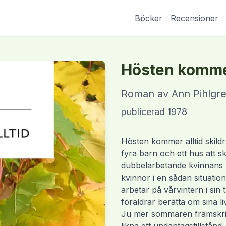
Böcker
Recensioner
Hösten kommer
Roman
av
Ann Pihlgr
publicerad
1978
Hösten kommer alltid skildra
fyra barn och ett hus att 
dubbelarbetande kvinnans v
kvinnor i en sådan situatio
arbetar på vårvintern i sin
föräldrar berätta om sina liv
Ju mer sommaren framskride