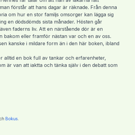
. Hennes far talar om att han av läkarna fått
man förstår att hans dagar är räknade. Från denna
ria om hur en stor familjs omsorger kan lägga sig
ng en dödsdömds sista månader. Hösten går
 även faderns liv. Att en närstående dör är en
en bakom eller framför nästan var och en av oss.
sen kanske i mildare form än i den här boken, ibland
alltid en bok full av tankar och erfarenheter,
 är van att iaktta och tänka själv i den debatt som
ch
Bokus
.