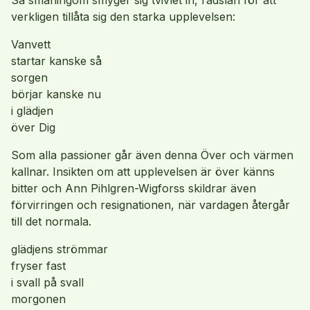
Så småningom smyger sig tvivlet in, rädslan för att
verkligen tillåta sig den starka upplevelsen:
Vanvett
startar kanske så
sorgen
börjar kanske nu
i glädjen
över Dig
Som alla passioner går även denna Över och värmen
kallnar. Insikten om att upplevelsen är över känns
bitter och Ann Pihlgren-Wigforss skildrar även
förvirringen och resignationen, när vardagen återgår
till det normala.
glädjens strömmar
fryser fast
i svall på svall
morgonen