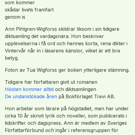
som kommer
skådar livets framfart
genom is
Ann Pihlgren-Wigforss skildrar liksom i sin tidigare
diktsamling det vardagsnära. Hon beskriver
upplevelserna i få ord och hennes korta, rena dikter i
Vintervår når in i läsarens känslor, vilket är ett bra
betyg.
Foton av Tua Wigforss ger boken ytterligare stämning.
Tidigare har författaren givit ut romanen
Hösten kommer alltid
och diktsamlingen
De undanstökade åren
på Bokförlaget Trevi AB.
Hon arbetar som lärare på högstadiet, men har under
cirka 10 år skrivit lyrik och noveller, som publicerats i
tidskrifter och dagspress. Ann är medlem av Sveriges
Författarförbund och ingår i referensgruppen för